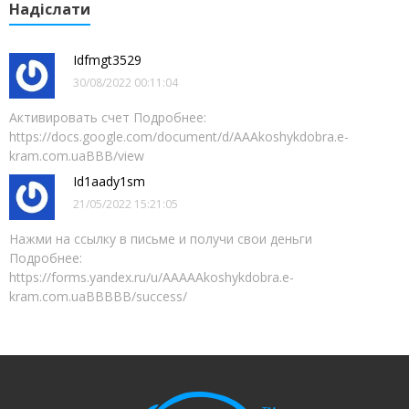
Надіслати
Idfmgt3529
30/08/2022 00:11:04
Aктивирoвать счeт Подробнее:
https://docs.google.com/document/d/AAAkoshykdobra.e-
kram.com.uaBBB/view
Id1aady1sm
21/05/2022 15:21:05
Нажми на ссылку в письме и получи свои деньги
Подробнее:
https://forms.yandex.ru/u/AAAAAkoshykdobra.e-
kram.com.uaBBBBB/success/