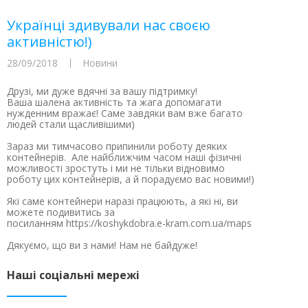
Українці здивували нас своєю
активністю!)
28/09/2018
Новини
Друзі, ми дуже вдячні за вашу підтримку!
Ваша шалена активність та жага допомагати
нужденним вражає! Саме завдяки вам вже багато
людей стали щасливішими)
Зараз ми тимчасово припинили роботу деяких
контейнерів. Але найближчим часом наші фізичні
можливості зростуть і ми не тільки відновимо
роботу цих контейнерів, а й порадуємо вас новими!)
Які саме контейнери наразі працюють, а які ні, ви
можете подивитись за
посиланням https://koshykdobra.e-kram.com.ua/maps
Дякуємо, що ви з нами! Нам не байдуже!
Наші соціальні мережі