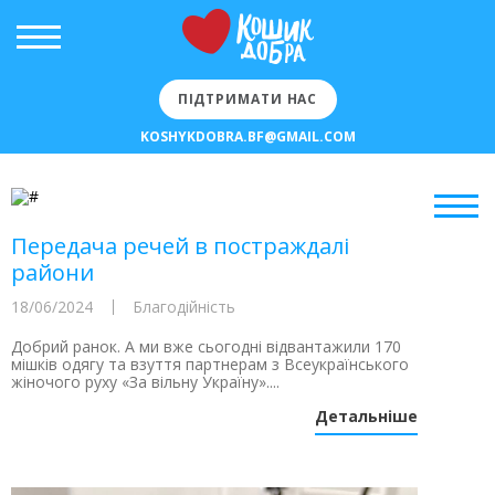
ПІДТРИМАТИ НАС
KOSHYKDOBRA.BF@GMAIL.COM
Передача речей в постраждалі
райони
18/06/2024
Благодійність
Добрий ранок. А ми вже сьогодні відвантажили 170
мішків одягу та взуття партнерам з Всеукраїнського
жіночого руху «За вільну Україну»....
Детальніше