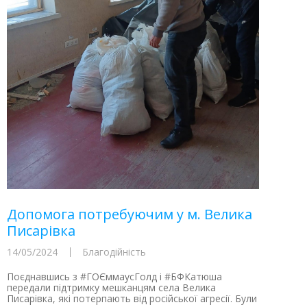
Допомога потребуючим у м. Велика
Писарівка
14/05/2024
Благодійність
Поєднавшись з #ГОЄммаусГолд і #БФКатюша
передали підтримку мешканцям села Велика
Писарівка, які потерпають від російської агресії. Були