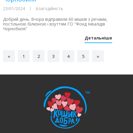
23/01/2024
Благодійність
Добрий день. Вчора відправили 60 мішків з речами,
постільною білизною і взуттям ГО "Фонд Інвалідів
Чорнобиля"
Детальніше
«
1
2
3
4
5
»