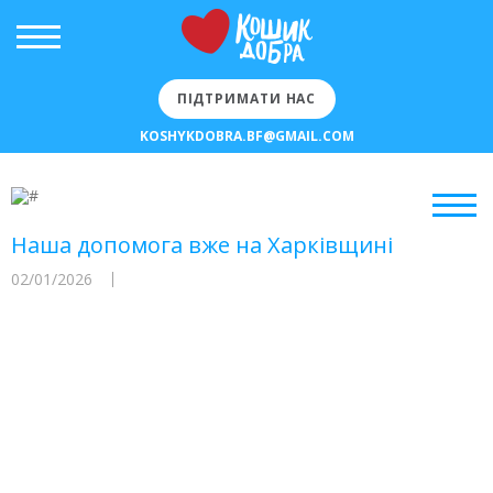
ПІДТРИМАТИ НАС
KOSHYKDOBRA.BF@GMAIL.COM
Наша допомога вже на Харківщині
02/01/2026