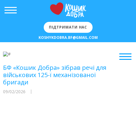
ПІДТРИМАТИ НАС
KOSHYKDOBRA.BF@GMAIL.COM
БФ «Кошик Добра» зібрав речі для
військових 125-ї механізованої
бригади
09/02/2026