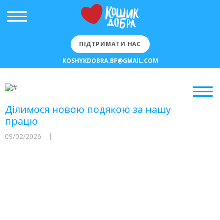
ПІДТРИМАТИ НАС
KOSHYKDOBRA.BF@GMAIL.COM
Ділимося новою подякою за нашу
працю
09/02/2026