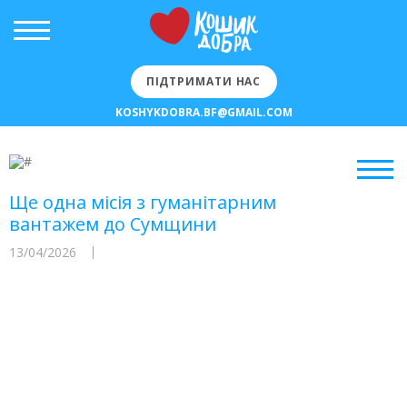
ПІДТРИМАТИ НАС
KOSHYKDOBRA.BF@GMAIL.COM
Ще одна місія з гуманітарним
вантажем до Сумщини
13/04/2026