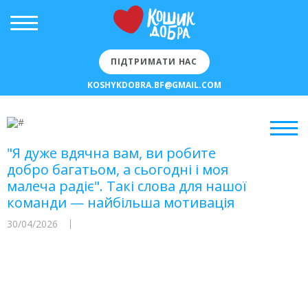
ПІДТРИМАТИ НАС
KOSHYKDOBRA.BF@GMAIL.COM
"Я дуже вдячна вам, ви робите
добро багатьом, а сьогодні і моя
малеча радіє". Такі слова для нашої
команди — найбільша мотивація
30/04/2026