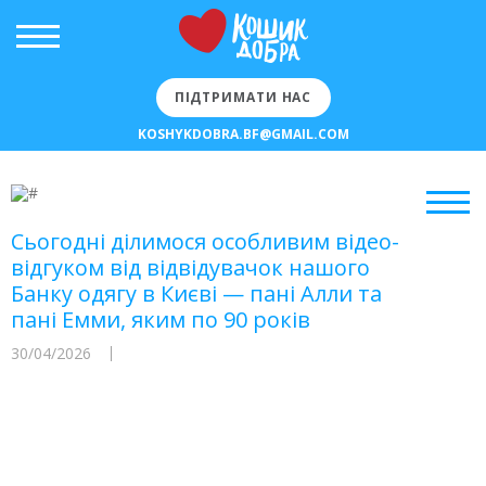
ПІДТРИМАТИ НАС
KOSHYKDOBRA.BF@GMAIL.COM
Сьогодні ділимося особливим відео-
відгуком від відвідувачок нашого
Банку одягу в Києві — пані Алли та
пані Емми, яким по 90 років
30/04/2026