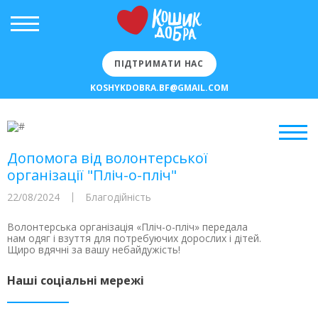
ПІДТРИМАТИ НАС
KOSHYKDOBRA.BF@GMAIL.COM
Допомога від волонтерської
організації "Пліч-о-пліч"
22/08/2024
Благодійність
Волонтерська організація «Пліч-о-пліч» передала
нам одяг і взуття для потребуючих дорослих і дітей.
Щиро вдячні за вашу небайдужість!
Наші соціальні мережі