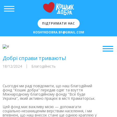
ПІДТРИМАТИ НАС
KOSHYKDOBRA.BF@GMAIL.COM
Добрі справи тривають!
18/12/2024
Благодійність
Сьогодні ми раді повідомити, що наш благодійний
фонд "Кошик добра" передав одяг та взуття
Міжнародному благодійному фонду "Все буде
Україна", який активно працює в місті Краматорськ.
Цей фонд має важливу місію — допомагати
соціально-незахищеним верствам населення, і ми
впевнені, що наш внесок стане ще однією краплею у