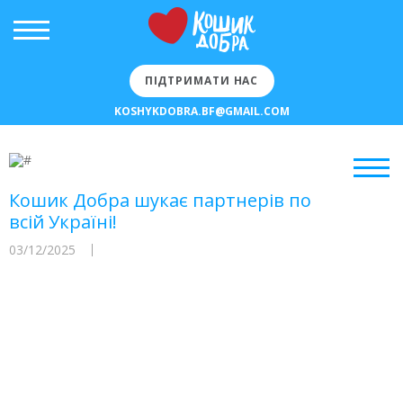
ПІДТРИМАТИ НАС
KOSHYKDOBRA.BF@GMAIL.COM
Кошик Добра шукає партнерів по
всій Україні!
03/12/2025